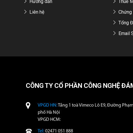
Hướng dẫn
Thuê 
Liên hệ
Chứng 
Tổng Đ
Email 
CÔNG TY CỔ PHẦN CÔNG NGHỆ ĐÁ
VPGD HN:
Tầng 1 toà Vimeco Lô E9, Đường Phạ
phố Hà Nội
VPGD HCM:
Tel:
02471 051 888