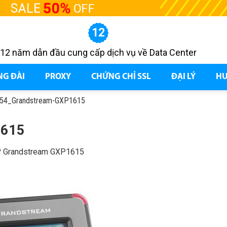
12
12 năm dẫn đầu cung cấp dịch vụ về Data Center
NG ĐÀI
PROXY
CHỨNG CHỈ SSL
ĐẠI LÝ
HƯ
54_Grandstream-GXP1615
1615
IP Grandstream GXP1615