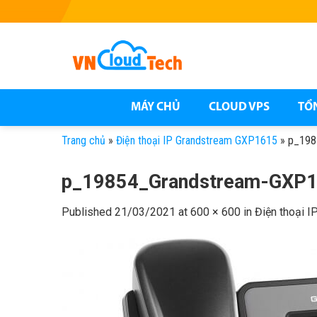
Skip
to
content
MÁY CHỦ
CLOUD VPS
TỔ
Trang chủ
»
Điện thoại IP Grandstream GXP1615
»
p_198
p_19854_Grandstream-GXP
Published
21/03/2021
at
600 × 600
in
Điện thoại 