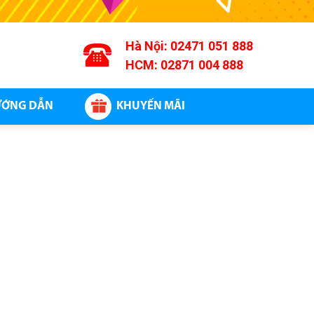
Hà Nội:
02471 051 888
HCM:
02871 004 888
ỚNG DẪN
KHUYẾN MÃI