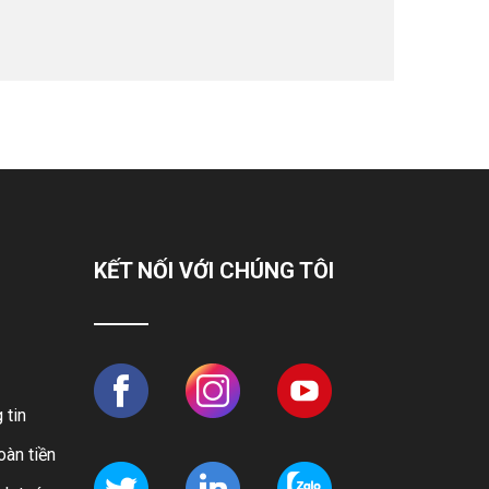
KẾT NỐI VỚI CHÚNG TÔI
 tin
oàn tiền