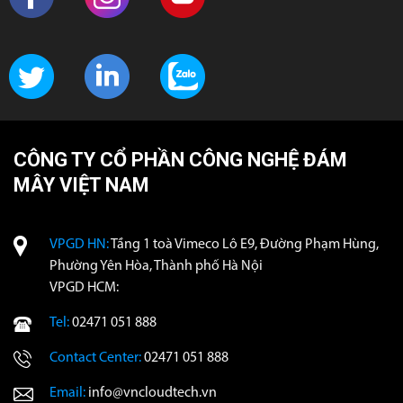
CÔNG TY CỔ PHẦN CÔNG NGHỆ ĐÁM
MÂY VIỆT NAM
VPGD HN:
Tầng 1 toà Vimeco Lô E9, Đường Phạm Hùng,
Phường Yên Hòa, Thành phố Hà Nội
VPGD HCM:
Tel:
02471 051 888
Contact Center:
02471 051 888
Email:
info@vncloudtech.vn