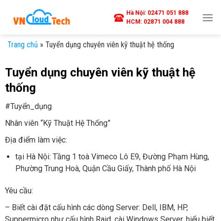
Skip
Hà Nội:
02471 051 888
to
HCM:
02871 004 888
content
Trang chủ
»
Tuyển dụng chuyên viên kỹ thuật hệ thống
Tuyển dụng chuyên viên kỹ thuật hệ
thống
#Tuyển_dụng
Nhân viên “Kỹ Thuật Hệ Thống”
Địa điểm làm việc:
tại Hà Nội: Tầng 1 toà Vimeco Lô E9, Đường Phạm Hùng,
Phường Trung Hoà, Quận Cầu Giấy, Thành phố Hà Nội
Yêu cầu:
– Biết cài đặt cấu hình các dòng Server: Dell, IBM, HP,
Suppermicro như cấu hình Raid, cài Windows Server, hiểu biết