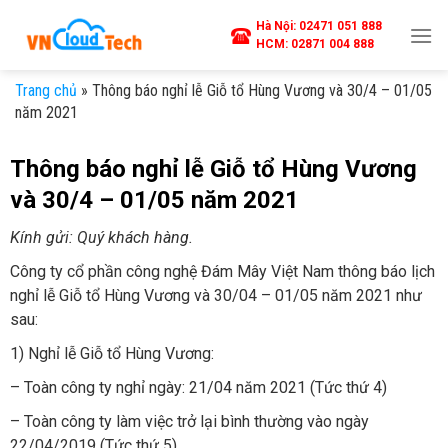
Skip
Hà Nội:
02471 051 888
to
HCM:
02871 004 888
content
Trang chủ
»
Thông báo nghỉ lễ Giỗ tổ Hùng Vương và 30/4 – 01/05
năm 2021
Thông báo nghỉ lễ Giỗ tổ Hùng Vương
và 30/4 – 01/05 năm 2021
Kính gửi: Quý khách hàng.
Công ty cổ phần công nghệ Đám Mây Việt Nam thông báo lịch
nghỉ lễ Giỗ tổ Hùng Vương và 30/04 – 01/05 năm 2021 như
sau:
1) Nghỉ lễ Giỗ tổ Hùng Vương:
– Toàn công ty nghỉ ngày: 21/04 năm 2021 (Tức thứ 4)
– Toàn công ty làm việc trở lại bình thường vào ngày
22/04/2019 (Tức thứ 5)