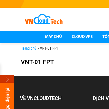
Skip
to
content
MÁY CHỦ
CLOUD VPS
TỔ
Trang chủ
»
VNT-01 FPT
VNT-01 FPT
VỀ VNCLOUDTECH
DỊCH V