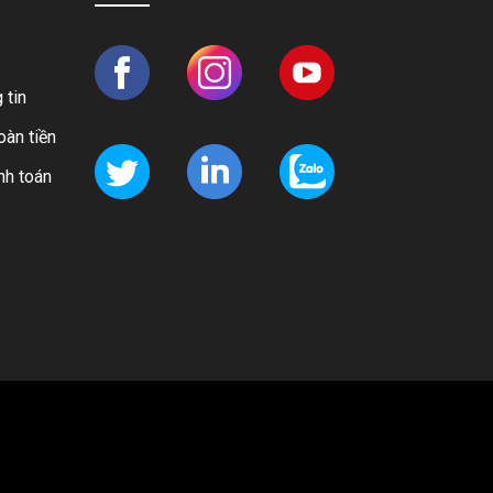
 tin
oàn tiền
nh toán