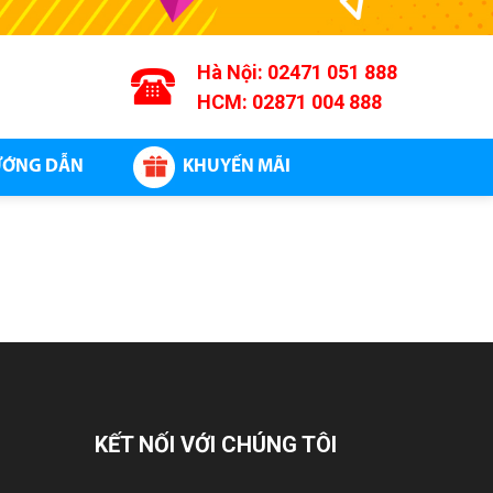
Hà Nội:
02471 051 888
HCM:
02871 004 888
ỚNG DẪN
KHUYẾN MÃI
KẾT NỐI VỚI CHÚNG TÔI